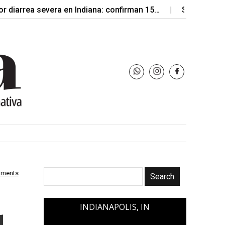
rea severa en Indiana: confirman 15…
Sin Bandera llegar
mments
INDIANAPOLIS, IN
l