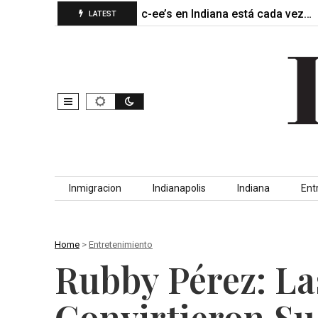
y…
El primer Buc-ee’s en Indiana está cada vez…
Má
LATEST
Skip to content
Inmigracion
Indianapolis
Indiana
Ent
Home
>
Entretenimiento
Rubby Pérez: La
Convirtieron Su