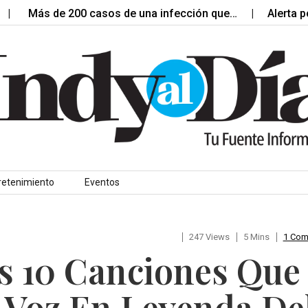
s de 200 casos de una infección que…
Alerta por diar
retenimiento
Eventos
247 Views
5 Mins
1 Co
s 10 Canciones Que
 Voz En Leyenda De