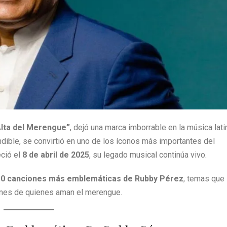
lta del Merengue”
, dejó una marca imborrable en la música lati
dible, se convirtió en uno de los íconos más importantes del
eció el
8 de abril de 2025
, su legado musical continúa vivo.
10 canciones más emblemáticas de Rubby Pérez
, temas que
ones de quienes aman el merengue.