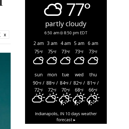
77°
partly cloudy
6:50 am
8:50 pm EDT
X
2 am
3 am
4 am
5 am
6 am
75
75
73
73
73
°F
°F
°F
°F
°F
sun
mon
tue
wed
thu
90
/
88
/
84
/
82
/
81
/
°F
°F
°F
°F
°F
72
72
70
68
66
°F
°F
°F
°F
°F
Indianapolis, IN
10 days weather
forecast ▸