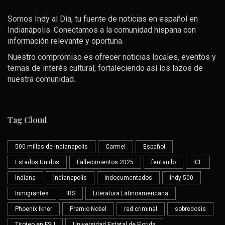
Somos Indy al Día, tu fuente de noticias en español en
Indianápolis. Conectamos a la comunidad hispana con
información relevante y oportuna.
Nuestro compromiso es ofrecer noticias locales, eventos y
temas de interés cultural, fortaleciendo así los lazos de
nuestra comunidad.
Tag Cloud
500 millas de indianapolis
Carmel
Español
Estados Unidos
Fallecimientos 2025
fentanilo
ICE
Indiana
Indianapolis
Indocumentados
indy 500
Inmigrantes
IRS
Literatura Latinoamericana
Phoenix Ikner
Premio Nobel
red criminal
sobredosis
Tiroteo en FSU
Universidad Estatal de Florida