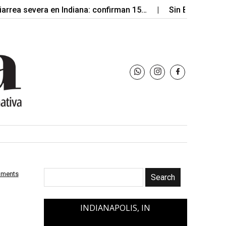
severa en Indiana: confirman 15…
Sin Bandera llegará a 
mments
INDIANAPOLIS, IN