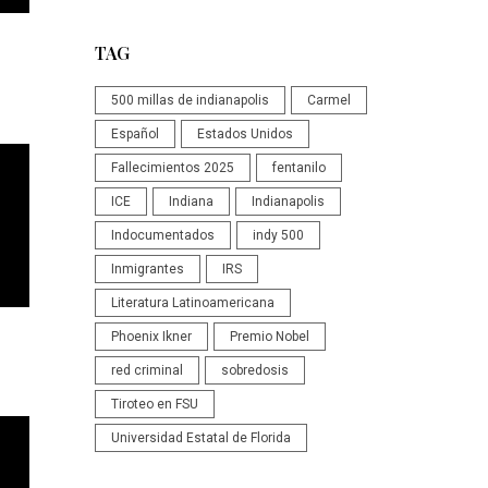
TAG
500 millas de indianapolis
Carmel
Español
Estados Unidos
Fallecimientos 2025
fentanilo
ICE
Indiana
Indianapolis
Indocumentados
indy 500
Inmigrantes
IRS
Literatura Latinoamericana
Phoenix Ikner
Premio Nobel
red criminal
sobredosis
Tiroteo en FSU
Universidad Estatal de Florida