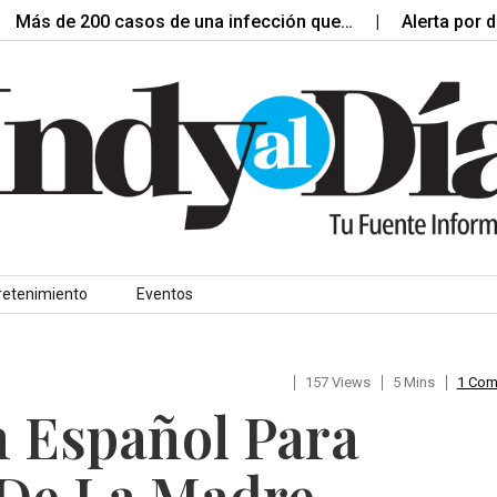
e 200 casos de una infección que…
Alerta por diarrea 
retenimiento
Eventos
157 Views
5 Mins
1 Co
n Español Para
 De La Madre.