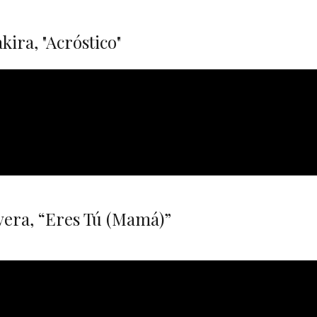
akira, "Acróstico"
ivera, “Eres Tú (Mamá)”