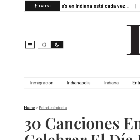
El primer Buc-ee’s en Indiana está cada vez…
Más d
LATEST
Skip to content
Inmigracion
Indianapolis
Indiana
Ent
Home
>
Entretenimiento
30 Canciones E
Celebrar El Día