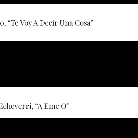
o, “Te Voy A Decir Una Cosa”
 Echeverri, “A Eme O”