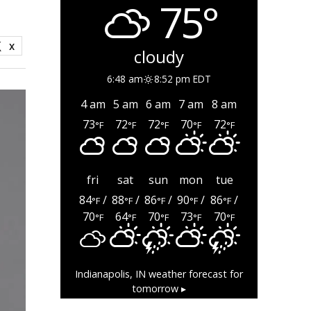
75°
X
cloudy
6:48 am
8:52 pm EDT
4 am
5 am
6 am
7 am
8 am
73
72
72
70
72
°F
°F
°F
°F
°F
fri
sat
sun
mon
tue
84
/
88
/
86
/
90
/
86
/
°F
°F
°F
°F
°F
70
64
70
73
70
°F
°F
°F
°F
°F
Indianapolis, IN
weather forecast for
tomorrow ▸