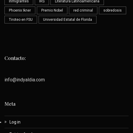
Inmigrantes
IRS
Literatura Latinoamericana
Phoenix Ikner
Premio Nobel
red criminal
sobredosis
Tiroteo en FSU
Universidad Estatal de Florida
Contacto:
info@indyaldia.com
Meta
Log in