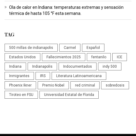
Ola de calor en Indiana: temperaturas extremas y sensación
térmica de hasta 105 °F esta semana.
TAG
500 millas de indianapolis
Carmel
Español
Estados Unidos
Fallecimientos 2025
fentanilo
ICE
Indiana
Indianapolis
Indocumentados
indy 500
Inmigrantes
IRS
Literatura Latinoamericana
Phoenix Ikner
Premio Nobel
red criminal
sobredosis
Tiroteo en FSU
Universidad Estatal de Florida