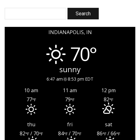
INDIANAPOLIS, IN
70°
sunny
6:47 am
8:53 pm EDT
10 am
11 am
12 pm
77
79
82
°F
°F
°F
thu
fri
sat
82
/ 70
84
/ 70
86
/ 66
°F
°F
°F
°F
°F
°F