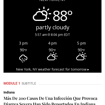
88°
partly cloudy
5:57 am
8:06 pm EDT
3 pm
4 pm
5 pm
90
90
90
°F
°F
°F
New York, NY
weather forecast for tomorrow ▸
MODULE 1
SUBTITLE
Indiana
Más De 200 Casos De Una Infección Que Provoca
Diarrea Severa Han Sido Reportados En Indiana