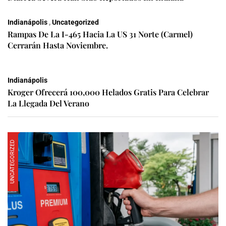
Indianápolis
,
Uncategorized
Rampas De La I-465 Hacia La US 31 Norte (Carmel)
Cerrarán Hasta Noviembre.
Indianápolis
Kroger Ofrecerá 100,000 Helados Gratis Para Celebrar
La Llegada Del Verano
UNCATEGORIZED