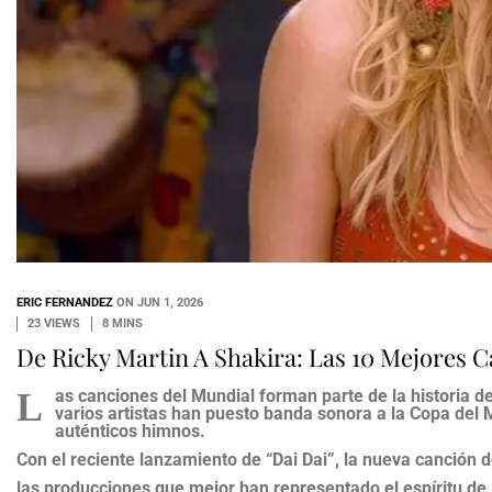
ERIC FERNANDEZ
ON
JUN 1, 2026
23 VIEWS
8 MINS
De Ricky Martin A Shakira: Las 10 Mejores 
L
as canciones del Mundial forman parte de la historia del
varios artistas han puesto banda sonora a la Copa del 
auténticos himnos.
Con el reciente lanzamiento
de “Dai Dai”, la nueva
canción d
las producciones que mejor han representado el espíritu de 