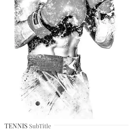
TENNIS
SubTitle