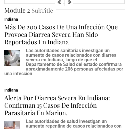
Module 2
SubTitle
ERIC FERNANDEZ
ON
JUL 8, 2026
Sin Bandera Llegará A Indianápolis Con Su…
Indiana
Más De 200 Casos De Una Infección Que
Provoca Diarrea Severa Han Sido
ERIC FERNANDEZ
ON
JUN 22, 2026
Reportados En Indiana
El Primer Buc-Ee’s En Indiana Está Cada…
Las autoridades sanitarias investigan un
aumento de casos relacionados con diarrea
severa en Indiana, luego de que el
Departamento de Salud del estado confirmara
aproximadamente 206 personas afectadas por
una infección
Indiana
Alerta Por Diarrea Severa En Indiana:
Confirman 15 Casos De Infección
Parasitaria En Marion.
Las autoridades de salud investigan un
aumento repentino de casos relacionados con