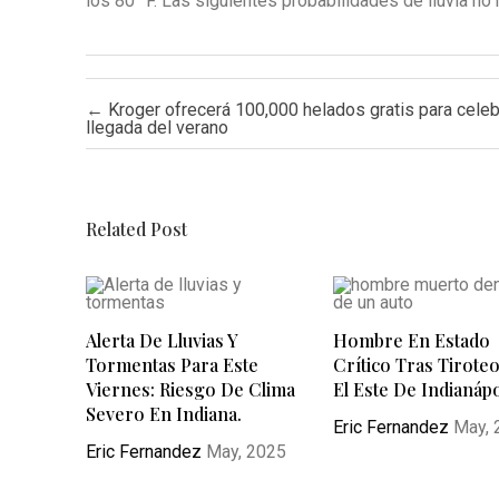
los 80 °F. Las siguientes probabilidades de lluvia no 
Post navigation
←
Kroger ofrecerá 100,000 helados gratis para celebr
llegada del verano
Related Post
Alerta De Lluvias Y
Hombre En Estado
Tormentas Para Este
Crítico Tras Tirote
Viernes: Riesgo De Clima
El Este De Indianápo
Severo En Indiana.
Eric Fernandez
May, 
Eric Fernandez
May, 2025