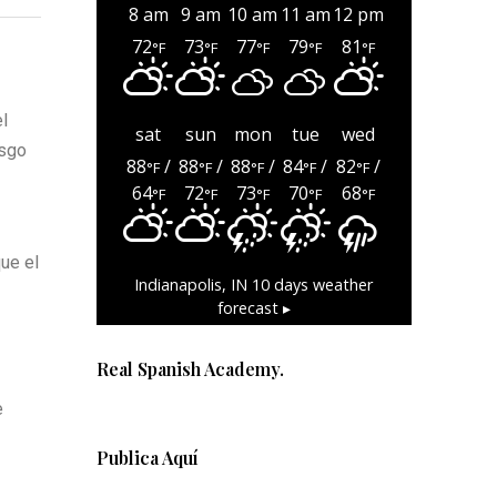
8 am
9 am
10 am
11 am
12 pm
72
73
77
79
81
°F
°F
°F
°F
°F
l
sat
sun
mon
tue
wed
esgo
88
/
88
/
88
/
84
/
82
/
°F
°F
°F
°F
°F
64
72
73
70
68
°F
°F
°F
°F
°F
ue el
Indianapolis, IN
10 days weather
forecast ▸
Real Spanish Academy.
e
Publica Aquí