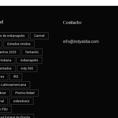
ud
Contacto:
s de indianapolis
Carmel
info@indyaldia.com
Estados Unidos
ientos 2025
fentanilo
Indiana
Indianapolis
entados
indy 500
tes
IRS
ra Latinoamericana
Ikner
Premio Nobel
nal
sobredosis
en FSU
ad Estatal de Florida