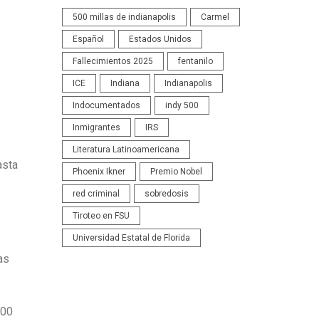
500 millas de indianapolis
Carmel
Español
Estados Unidos
Fallecimientos 2025
fentanilo
ICE
Indiana
Indianapolis
Indocumentados
indy 500
Inmigrantes
IRS
Literatura Latinoamericana
asta
Phoenix Ikner
Premio Nobel
red criminal
sobredosis
Tiroteo en FSU
Universidad Estatal de Florida
as
:00