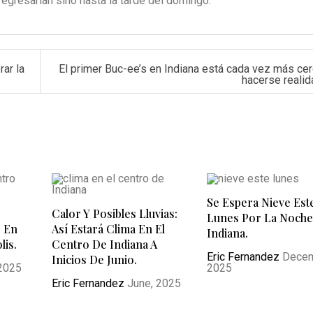
regresarían sino hasta la tarde del domingo.
ar la
El primer Buc-ee’s en Indiana está cada vez más ce
hacerse realid
Se Espera Nieve Est
Calor Y Posibles Lluvias:
Lunes Por La Noche
o En
Así Estará Clima En El
Indiana.
lis.
Centro De Indiana A
Eric Fernandez
Decem
Inicios De Junio.
2025
2025
Eric Fernandez
June, 2025