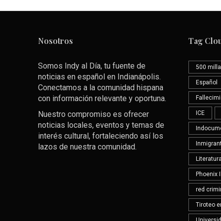
Nosotros
Tag Clo
Somos Indy al Día, tu fuente de
500 milla
noticias en español en Indianápolis.
Español
Conectamos a la comunidad hispana
con información relevante y oportuna.
Fallecim
Nuestro compromiso es ofrecer
ICE
noticias locales, eventos y temas de
Indocum
interés cultural, fortaleciendo así los
Inmigran
lazos de nuestra comunidad.
Literatu
Phoenix 
red crimi
Tiroteo 
Universid