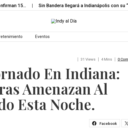
man 15…
Sin Bandera llegará a Indianápolis con su “Esc
retenimiento
Eventos
31 Views
4 Mins
0 Co
ornado En Indiana:
ras Amenazan Al
do Esta Noche.
Facebook