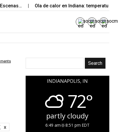
enas…
Ola de calor en Indiana: temperaturas extremas y…
mments
INDIANAPOLIS, IN
72°
partly cloudy
6:49 am
8:51 pm EDT
X