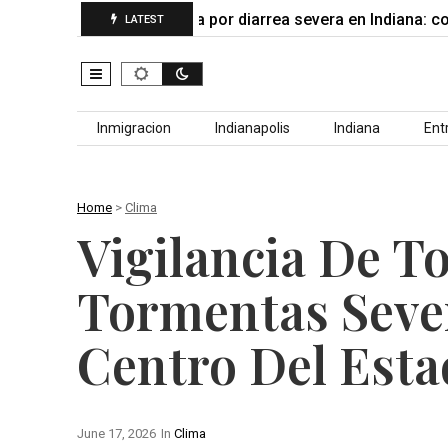
cción que…
Alerta por diarrea severa en Indiana: confir
LATEST
Skip to content
Inmigracion
Indianapolis
Indiana
Ent
Home
>
Clima
Vigilancia De T
Tormentas Seve
Centro Del Esta
June 17, 2026
In
Clima