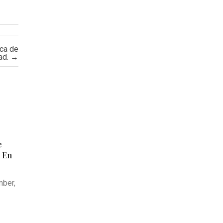
rca de
ad.
→
e
 En
ber,