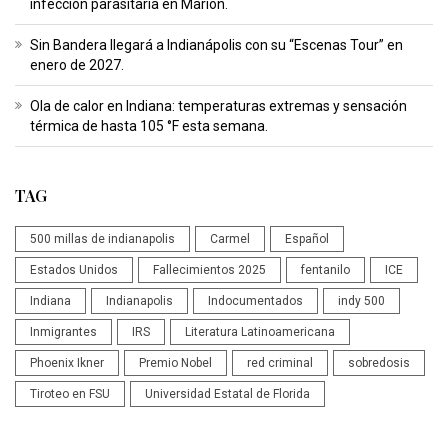
infección parasitaria en Marion.
Sin Bandera llegará a Indianápolis con su “Escenas Tour” en
enero de 2027.
Ola de calor en Indiana: temperaturas extremas y sensación
térmica de hasta 105 °F esta semana.
TAG
500 millas de indianapolis
Carmel
Español
Estados Unidos
Fallecimientos 2025
fentanilo
ICE
Indiana
Indianapolis
Indocumentados
indy 500
Inmigrantes
IRS
Literatura Latinoamericana
Phoenix Ikner
Premio Nobel
red criminal
sobredosis
Tiroteo en FSU
Universidad Estatal de Florida