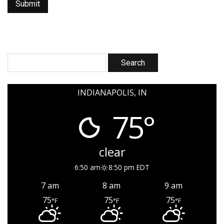
INDIANAPOLIS, IN
75°
clear
6:50 am
8:50 pm EDT
7 am
8 am
9 am
75
75
75
°F
°F
°F