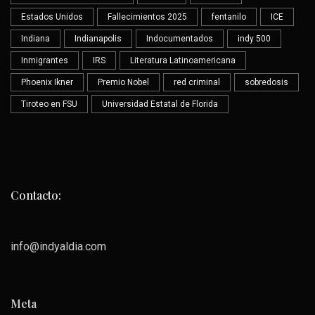
Estados Unidos
Fallecimientos 2025
fentanilo
ICE
Indiana
Indianapolis
Indocumentados
indy 500
Inmigrantes
IRS
Literatura Latinoamericana
Phoenix Ikner
Premio Nobel
red criminal
sobredosis
Tiroteo en FSU
Universidad Estatal de Florida
Contacto:
info@indyaldia.com
Meta