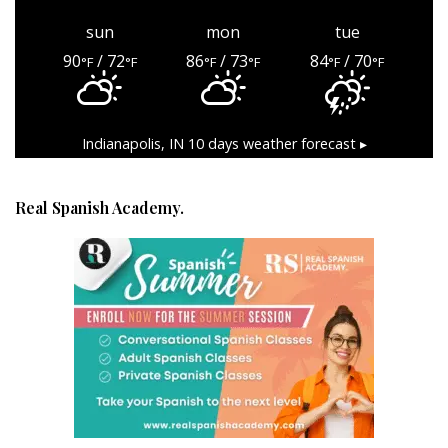
sun
mon
tue
90
/ 72
86
/ 73
84
/ 70
°F
°F
°F
°F
°F
°F
Indianapolis, IN
10 days weather forecast ▸
Real Spanish Academy.