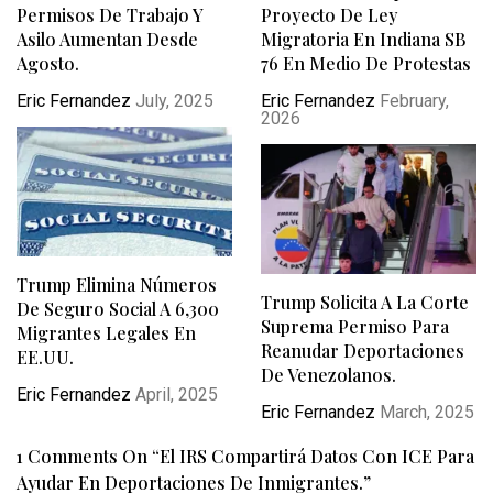
Permisos De Trabajo Y
Proyecto De Ley
Asilo Aumentan Desde
Migratoria En Indiana SB
Agosto.
76 En Medio De Protestas
Eric Fernandez
July, 2025
Eric Fernandez
February,
2026
Trump Elimina Números
Trump Solicita A La Corte
De Seguro Social A 6,300
Suprema Permiso Para
Migrantes Legales En
Reanudar Deportaciones
EE.UU.
De Venezolanos.
Eric Fernandez
April, 2025
Eric Fernandez
March, 2025
1 Comments On “
El IRS Compartirá Datos Con ICE Para
Ayudar En Deportaciones De Inmigrantes.
”