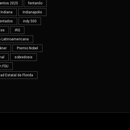
ientos 2025
fentanilo
Indiana
Indianapolis
entados
indy 500
tes
IRS
ra Latinoamericana
Ikner
Premio Nobel
nal
sobredosis
en FSU
ad Estatal de Florida