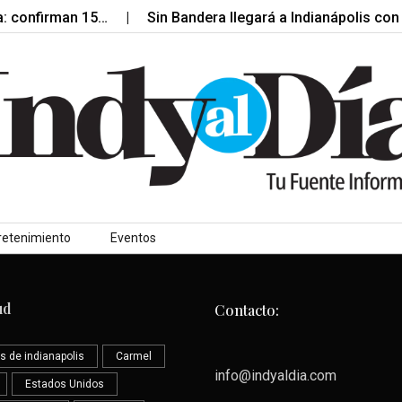
a: confirman 15…
Sin Bandera llegará a Indianápolis con
retenimiento
Eventos
ud
Contacto:
s de indianapolis
Carmel
info@indyaldia.com
Estados Unidos