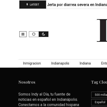
una infección que…
Alerta por diarrea severa en Indian
LATEST
Skip to content
Inmigracion
Indianapolis
Indiana
Ent
Nosotros
Tag Clo
Somos Indy al Día, tu fuente de
500 milla
noticias en español en Indianápolis.
Español
Conectamos a la comunidad hispana