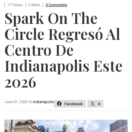
17 Views
2 Mins
0 Comments
Spark On The
Circle Regresó Al
Centro De
Indianapolis Este
2026
June 01, 2026
In
Indianápolis
Facebook
X