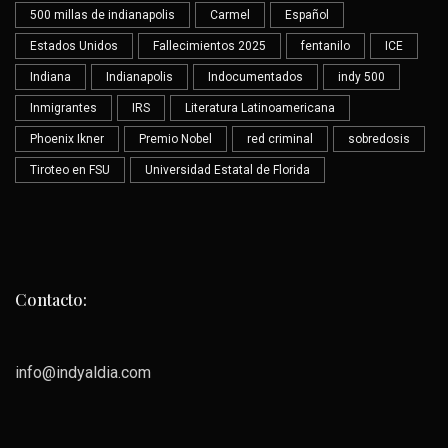
500 millas de indianapolis
Carmel
Español
Estados Unidos
Fallecimientos 2025
fentanilo
ICE
Indiana
Indianapolis
Indocumentados
indy 500
Inmigrantes
IRS
Literatura Latinoamericana
Phoenix Ikner
Premio Nobel
red criminal
sobredosis
Tiroteo en FSU
Universidad Estatal de Florida
Contacto:
info@indyaldia.com