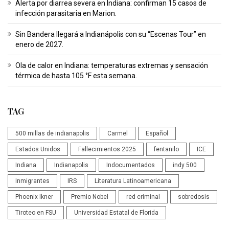
Alerta por diarrea severa en Indiana: confirman 15 casos de
infección parasitaria en Marion.
Sin Bandera llegará a Indianápolis con su “Escenas Tour” en
enero de 2027.
Ola de calor en Indiana: temperaturas extremas y sensación
térmica de hasta 105 °F esta semana.
TAG
500 millas de indianapolis
Carmel
Español
Estados Unidos
Fallecimientos 2025
fentanilo
ICE
Indiana
Indianapolis
Indocumentados
indy 500
Inmigrantes
IRS
Literatura Latinoamericana
Phoenix Ikner
Premio Nobel
red criminal
sobredosis
Tiroteo en FSU
Universidad Estatal de Florida