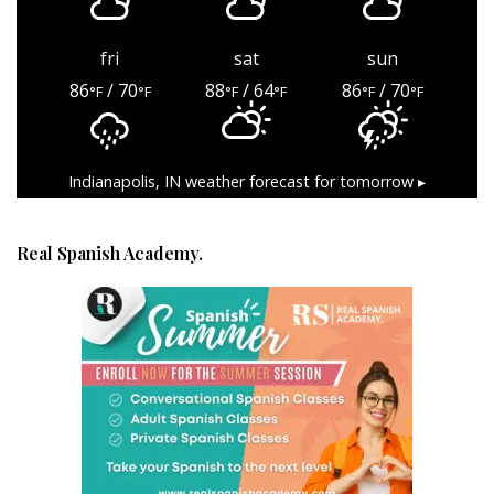
fri
sat
sun
86
/ 70
88
/ 64
86
/ 70
°F
°F
°F
°F
°F
°F
Indianapolis, IN
weather forecast for tomorrow ▸
Real Spanish Academy.