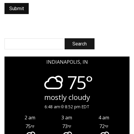
INDIANAPOLIS, IN
75°
mostly cloudy
6:48 am
8:52 pm EDT
2 am
3 am
4 am
75
73
72
°F
°F
°F