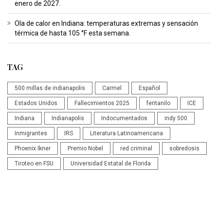
enero de 2027.
Ola de calor en Indiana: temperaturas extremas y sensación
térmica de hasta 105 °F esta semana.
TAG
500 millas de indianapolis
Carmel
Español
Estados Unidos
Fallecimientos 2025
fentanilo
ICE
Indiana
Indianapolis
Indocumentados
indy 500
Inmigrantes
IRS
Literatura Latinoamericana
Phoenix Ikner
Premio Nobel
red criminal
sobredosis
Tiroteo en FSU
Universidad Estatal de Florida