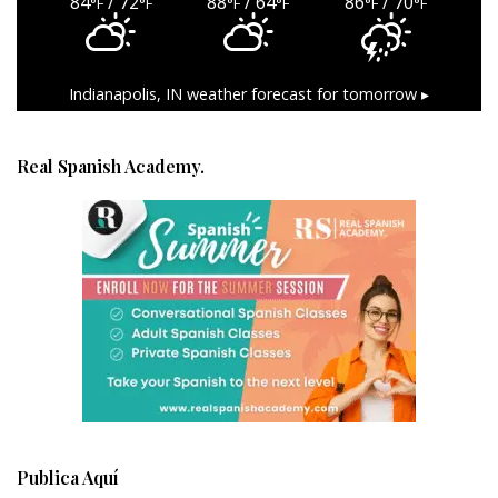
84
/ 72
88
/ 64
86
/ 70
°F
°F
°F
°F
°F
°F
Indianapolis, IN
weather forecast for tomorrow ▸
Real Spanish Academy.
Publica Aquí