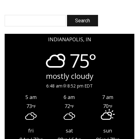
INDIANAPOLIS, IN
75°
mostly cloudy
6:48 am
8:52 pm EDT
5 am
6 am
7 am
73
72
70
°F
°F
°F
fri
sat
sun