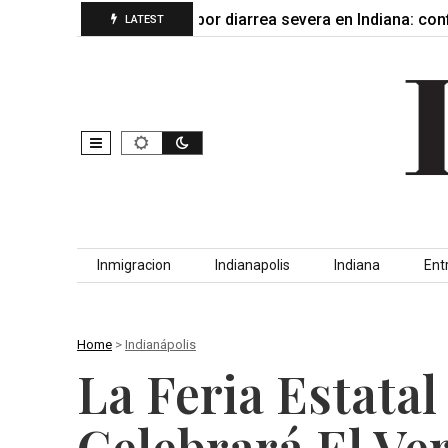
n que…
Alerta por diarrea severa en Indiana: confirman 
LATEST
Skip to content
Inmigracion
Indianapolis
Indiana
Ent
Home
>
Indianápolis
La Feria Estatal
Celebrará El Ve