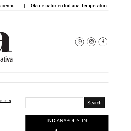
…
Ola de calor en Indiana: temperaturas extremas y…
mments
INDIANAPOLIS, IN