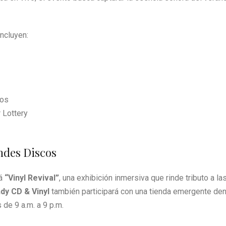
ncluyen:
los
 Lottery
ndes Discos
rá
“Vinyl Revival”
, una exhibición inmersiva que rinde tributo a la
ndy CD & Vinyl
también participará con una tienda emergente den
 de 9 a.m. a 9 p.m.