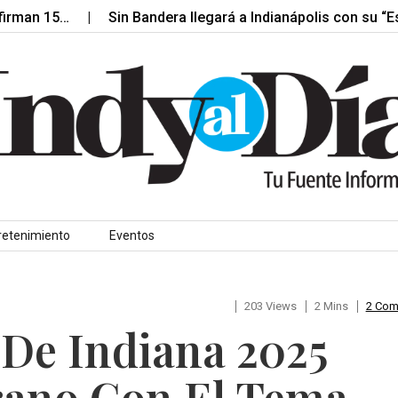
15…
Sin Bandera llegará a Indianápolis con su “Escenas
retenimiento
Eventos
203 Views
2 Mins
2 Co
 De Indiana 2025
rano Con El Tema