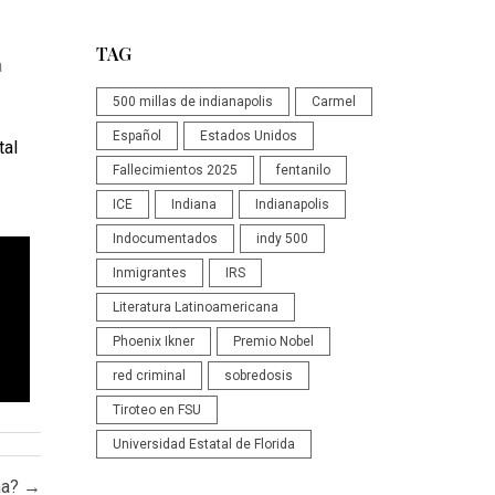
TAG
a
500 millas de indianapolis
Carmel
Español
Estados Unidos
tal
Fallecimientos 2025
fentanilo
ICE
Indiana
Indianapolis
Indocumentados
indy 500
Inmigrantes
IRS
Literatura Latinoamericana
Phoenix Ikner
Premio Nobel
red criminal
sobredosis
Tiroteo en FSU
Universidad Estatal de Florida
na?
→