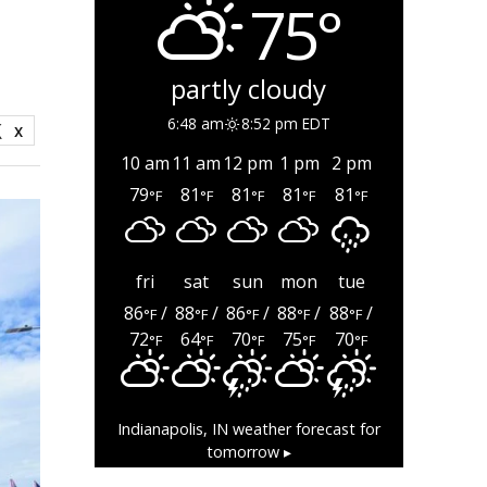
75°
partly cloudy
6:48 am
8:52 pm EDT
X
10 am
11 am
12 pm
1 pm
2 pm
79
81
81
81
81
°F
°F
°F
°F
°F
fri
sat
sun
mon
tue
86
/
88
/
86
/
88
/
88
/
°F
°F
°F
°F
°F
72
64
70
75
70
°F
°F
°F
°F
°F
Indianapolis, IN
weather forecast for
tomorrow ▸