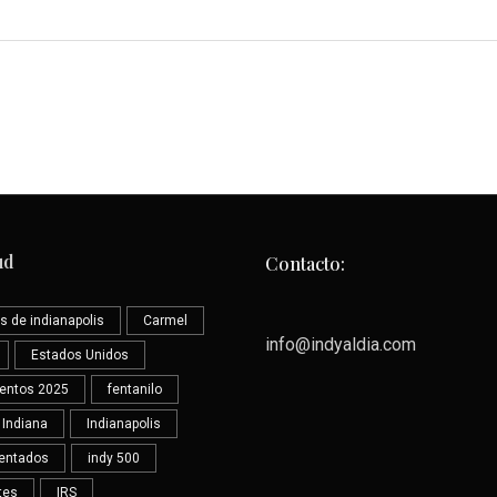
ud
Contacto:
s de indianapolis
Carmel
info@indyaldia.com
Estados Unidos
ientos 2025
fentanilo
Indiana
Indianapolis
entados
indy 500
tes
IRS