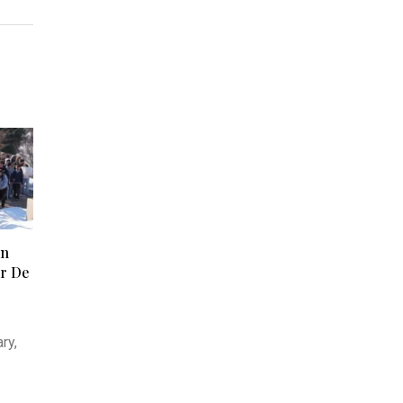
an
ir De
.
ry,