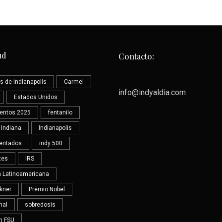
ud
Contacto:
s de indianapolis
Carmel
info@indyaldia.com
Estados Unidos
ientos 2025
fentanilo
Indiana
Indianapolis
entados
indy 500
tes
IRS
ra Latinoamericana
Ikner
Premio Nobel
nal
sobredosis
en FSU