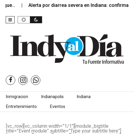
n que…
Alerta por diarrea severa en Indiana: confirman 
Skip to content
Inmigracion
Indianapolis
Indiana
Entretenimiento
Eventos
[vc_row][vc_column width=”1/1″][module_bigtitle
title=”Event module” subtitle=”Type your subtitle here”]