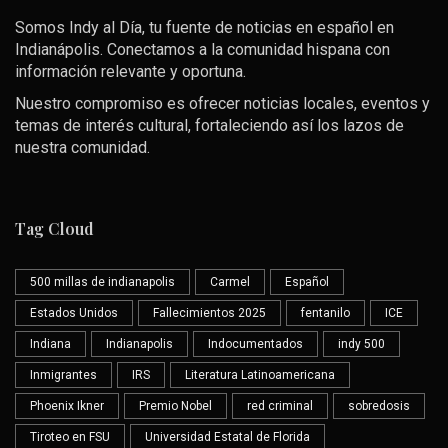
Somos Indy al Día, tu fuente de noticias en español en
Indianápolis. Conectamos a la comunidad hispana con
información relevante y oportuna.
Nuestro compromiso es ofrecer noticias locales, eventos y
temas de interés cultural, fortaleciendo así los lazos de
nuestra comunidad.
Tag Cloud
500 millas de indianapolis
Carmel
Español
Estados Unidos
Fallecimientos 2025
fentanilo
ICE
Indiana
Indianapolis
Indocumentados
indy 500
Inmigrantes
IRS
Literatura Latinoamericana
Phoenix Ikner
Premio Nobel
red criminal
sobredosis
Tiroteo en FSU
Universidad Estatal de Florida